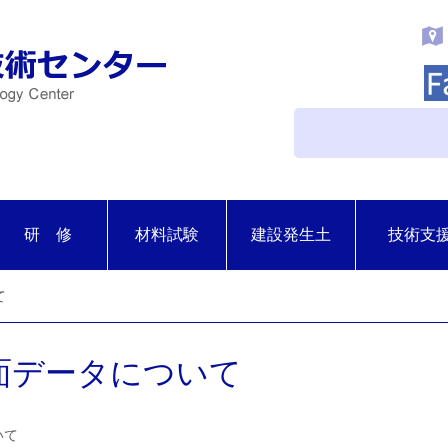
研 修
材料試験
建設発生土
技術支
て
面データについて
いて