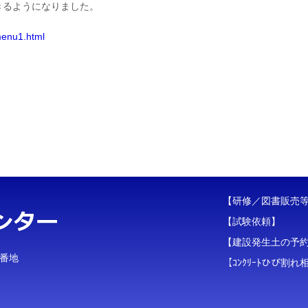
きるようになりました。
/menu1.html
【研修／図書販売
【試験依頼】
【建設発生土の予
３番地
【ｺﾝｸﾘｰﾄひび割れ