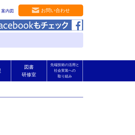
お問い合わせ
案内図
先端技術の活用と
図書
援
社会実装への
研修室
取り組み