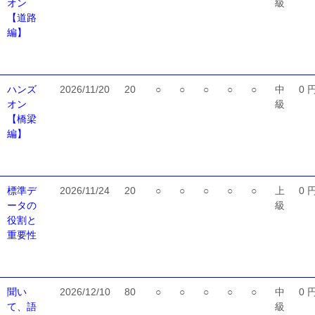
オン
級
【道路
編】
ハンズ
2026/11/20
20
○
○
○
○
○
中
0 
オン
級
【橋梁
編】
標準デ
2026/11/24
20
○
○
○
○
○
上
0 
ータの
級
役割と
重要性
聞い
2026/12/10
80
○
○
○
○
○
中
0 
て、語
級