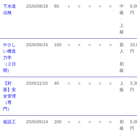
下水道
2026/08/18
80
○
○
○
○
○
中
5,0
点検
級
円
:
上
級
やさし
2026/06/16
160
○
○
○
○
○
新
10,
い構造
人
円
力学
:
（２日
初
間）
級
【対
2026/11/10
40
○
○
○
○
○
上
3,3
面】安
級
円
全管理
（専
門）
仮設工
2026/05/14
200
○
○
○
○
○
初
5,0
級
円
: