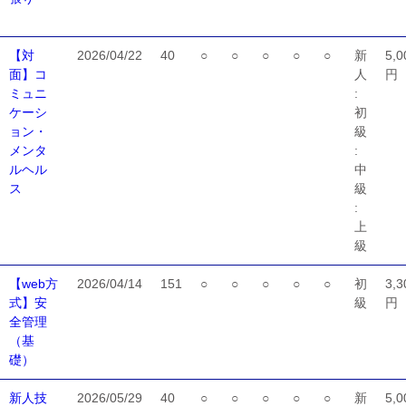
【対
2026/04/22
40
○
○
○
○
○
新
5,0
面】コ
人
円
ミュニ
:
ケーシ
初
ョン・
級
メンタ
:
ルヘル
中
ス
級
:
上
級
【web方
2026/04/14
151
○
○
○
○
○
初
3,3
式】安
級
円
全管理
（基
礎）
新人技
2026/05/29
40
○
○
○
○
○
新
5,0