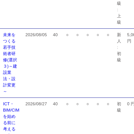
級
:
上
級
未来を
2026/08/05
40
○
○
○
○
○
新
5,0
つくる
人
円
若手技
:
術者研
初
修(選択
級
３)～建
設業
法・設
計変更
～
ICT・
2026/08/27
40
○
○
○
○
○
初
0 
BIM/CIM
級
を始め
る前に
考える