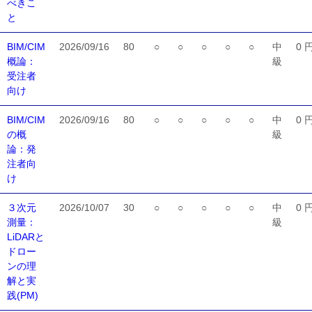
べきこ
と
BIM/CIM
2026/09/16
80
○
○
○
○
○
中
0 
概論：
級
受注者
向け
BIM/CIM
2026/09/16
80
○
○
○
○
○
中
0 
の概
級
論：発
注者向
け
３次元
2026/10/07
30
○
○
○
○
○
中
0 
測量：
級
LiDARと
ドロー
ンの理
解と実
践(PM)