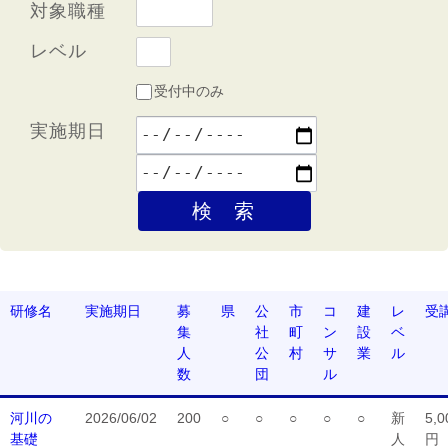
対象職種
レベル
受付中のみ
実施期日
研修名
実施期日
募
県
公
市
コ
建
レ
受
集
社
町
ン
設
ベ
人
公
村
サ
業
ル
数
団
ル
河川の
2026/06/02
200
○
○
○
○
○
新
5,0
基礎
人
円