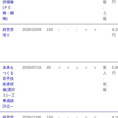
持補修
級
円
(ＰＣ
:
橋・鋼
上
橋)
級
経営管
2026/10/09
150
-
-
-
○
○
4,1
理Ⅱ
円
未来を
2026/07/15
40
○
○
○
○
○
新
5,0
つくる
人
円
若手技
:
術者研
初
修(選択
級
１)～工
事成績
評点～
経営管
2026/11/06
150
-
-
-
○
○
4,1