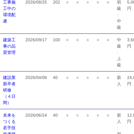
工事施
2026/08/25
202
○
○
○
○
○
初
5,0
工中の
級
円
環境配
:
慮
中
級
建築工
2026/09/17
100
○
○
○
○
○
中
3,6
事の品
級
円
質管理
:
上
級
建設業
2026/04/06
40
○
○
○
○
○
新
24,
新卒者
人
円
研修
（４日
間）
未来を
2026/06/24
40
○
○
○
○
○
新
12,
つくる
人
円
若手技
: