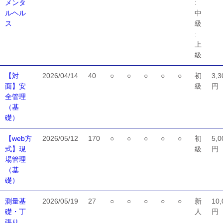
メンタ
:
ルヘル
中
ス
級
:
上
級
【対
2026/04/14
40
○
○
○
○
○
初
3,3
面】安
級
円
全管理
（基
礎）
【web方
2026/05/12
170
○
○
○
○
○
初
5,0
式】現
級
円
場管理
（基
礎）
測量基
2026/05/19
27
○
○
○
○
○
新
10,
礎・丁
人
円
張り