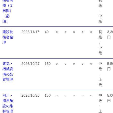
術者研
初
修（２
級
日間）
:
（必
中
須）
級
建設技
2026/11/17
40
○
○
○
○
○
初
3,3
術者倫
級
円
理
:
中
級
電気・
2026/10/27
150
○
○
○
○
○
中
5,5
機械設
級
円
備の品
:
質管理
上
級
河川・
2026/10/28
150
○
○
○
○
○
中
5,0
海岸施
級
円
設の維
:
持管理
上