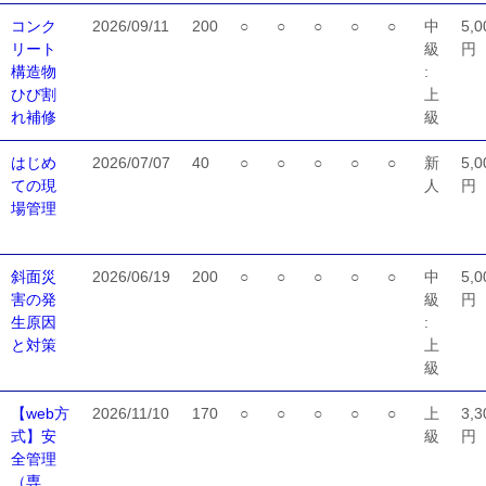
コンク
2026/09/11
200
○
○
○
○
○
中
5,0
リート
級
円
構造物
:
ひび割
上
れ補修
級
はじめ
2026/07/07
40
○
○
○
○
○
新
5,0
ての現
人
円
場管理
斜面災
2026/06/19
200
○
○
○
○
○
中
5,0
害の発
級
円
生原因
:
と対策
上
級
【web方
2026/11/10
170
○
○
○
○
○
上
3,3
式】安
級
円
全管理
（専