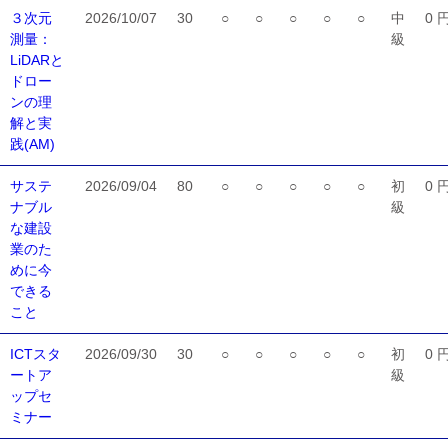
３次元
2026/10/07
30
○
○
○
○
○
中
0 
測量：
級
LiDARと
ドロー
ンの理
解と実
践(AM)
サステ
2026/09/04
80
○
○
○
○
○
初
0 
ナブル
級
な建設
業のた
めに今
できる
こと
ICTスタ
2026/09/30
30
○
○
○
○
○
初
0 
ートア
級
ップセ
ミナー