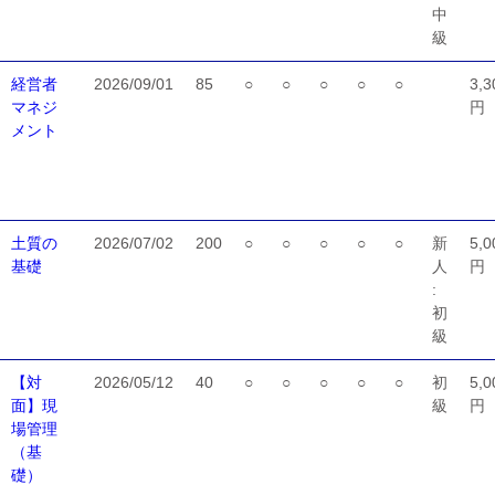
中
級
経営者
2026/09/01
85
○
○
○
○
○
3,3
マネジ
円
メント
土質の
2026/07/02
200
○
○
○
○
○
新
5,0
基礎
人
円
:
初
級
【対
2026/05/12
40
○
○
○
○
○
初
5,0
面】現
級
円
場管理
（基
礎）