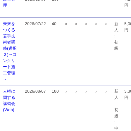
理Ⅰ
円
未来を
2026/07/22
40
○
○
○
○
○
新
5,0
つくる
人
円
若手技
:
術者研
初
修(選択
級
２)～コ
ンクリ
ート施
工管理
～
人権に
2026/08/07
180
○
○
○
○
○
新
3,3
関する
人
円
講習会
:
(Web)
初
級
:
中