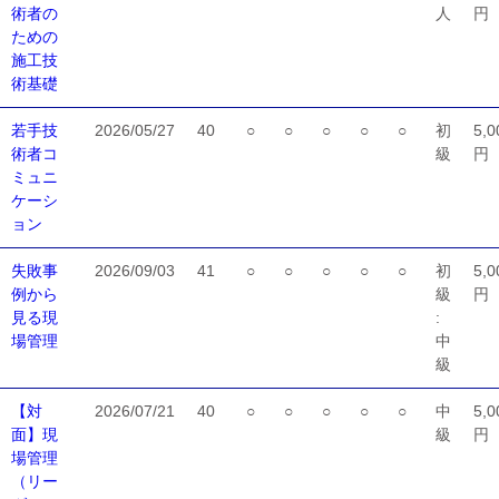
術者の
人
円
ための
施工技
術基礎
若手技
2026/05/27
40
○
○
○
○
○
初
5,0
術者コ
級
円
ミュニ
ケーシ
ョン
失敗事
2026/09/03
41
○
○
○
○
○
初
5,0
例から
級
円
見る現
:
場管理
中
級
【対
2026/07/21
40
○
○
○
○
○
中
5,0
面】現
級
円
場管理
（リー