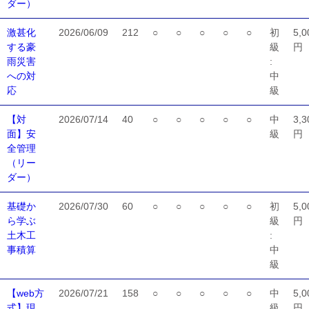
ダー）
激甚化
2026/06/09
212
○
○
○
○
○
初
5,0
する豪
級
円
雨災害
:
への対
中
応
級
【対
2026/07/14
40
○
○
○
○
○
中
3,3
面】安
級
円
全管理
（リー
ダー）
基礎か
2026/07/30
60
○
○
○
○
○
初
5,0
ら学ぶ
級
円
土木工
:
事積算
中
級
【web方
2026/07/21
158
○
○
○
○
○
中
5,0
式】現
級
円