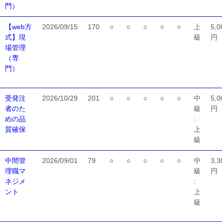
門）
【web方
2026/09/15
170
○
○
○
○
○
上
5,0
式】現
級
円
場管理
（専
門）
受発注
2026/10/29
201
○
○
○
○
○
中
5,0
者のた
級
円
めの品
:
質確保
上
級
中間管
2026/09/01
79
○
○
○
○
○
中
3,3
理職マ
級
円
ネジメ
:
ント
上
級