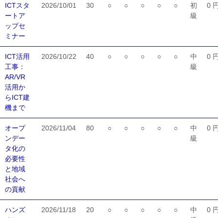
ICTスタ
2026/10/01
30
○
○
○
○
○
初
0 
ートア
級
ップセ
ミナー
ICT活用
2026/10/22
40
○
○
○
○
○
中
0 
工事：
級
AR/VR
活用か
らICT建
機まで
オープ
2026/11/04
80
○
○
○
○
○
中
0 
ンデー
級
タ化の
必要性
と地域
社会へ
の貢献
ハンズ
2026/11/18
20
○
○
○
○
○
中
0 