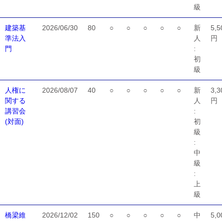
級
建築基
2026/06/30
80
○
○
○
○
○
新
5,5
準法入
人
円
門
:
初
級
人権に
2026/08/07
40
○
○
○
○
○
新
3,3
関する
人
円
講習会
:
(対面)
初
級
:
中
級
:
上
級
橋梁維
2026/12/02
150
○
○
○
○
○
中
5,0