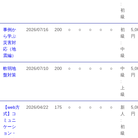
:
初
級
事例か
2026/07/16
200
○
○
○
○
○
初
5,0
ら学ぶ
級
円
災害対
:
応（地
中
震編）
級
軟弱地
2026/07/10
200
○
○
○
○
○
中
5,0
盤対策
級
円
:
上
級
【web方
2026/04/22
175
○
○
○
○
○
新
5,0
式】コ
人
円
ミュニ
:
ケーシ
初
ョン・
級