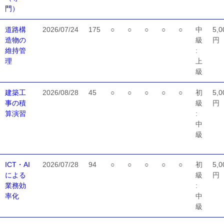
門）
道路構
2026/07/24
175
○
○
○
○
○
中
5,0
造物の
級
円
維持管
:
理
上
級
建築工
2026/08/28
45
○
○
○
○
○
初
5,0
事の積
級
円
算演習
:
中
級
ICT・AI
2026/07/28
94
○
○
○
○
○
初
5,0
による
級
円
業務効
:
率化
中
級