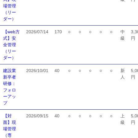
場管理
（リー
ダー）
【web方
2026/07/14
170
○
○
○
○
○
中
3,3
式】安
級
円
全管理
（リー
ダー）
建設業
2026/10/01
40
○
○
○
○
○
新
5,0
新卒者
人
円
研修：
フォロ
ーアッ
プ
【対
2026/09/15
40
○
○
○
○
○
上
5,0
面】現
級
円
場管理
（専